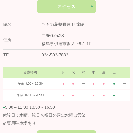
アクセス
院名
ももの花整骨院 伊達院
〒960-0428
住所
福島県伊達市坂ノ上9-1 1F
TEL
024-502-7882
診療時間
月
火
水
木
金
土
日
午前 9:00～13:30
●
●
―
●
●
●
―
午後 16:00～20:30
●
●
―
●
●
●
―
●
9:00～11:30 13:30～16:30
休診日：水曜、祝日※祝日の週は水曜は営業
※専用駐車場あり