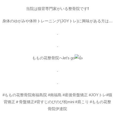
当院は猫背専門家がいる整骨院です❗️
身体のゆがみや体幹トレーニング(JOYトレ)
に興味がある方は…
.
.
ももの花整骨院へlet’s go
.
.
#ももの花整骨院南福島院 #南福島 #産後骨盤矯正 #JOYトレ#猫
背矯正＃骨盤矯正#背すじのびのび枕mini #肩こり #ももの花整
骨院伊達院