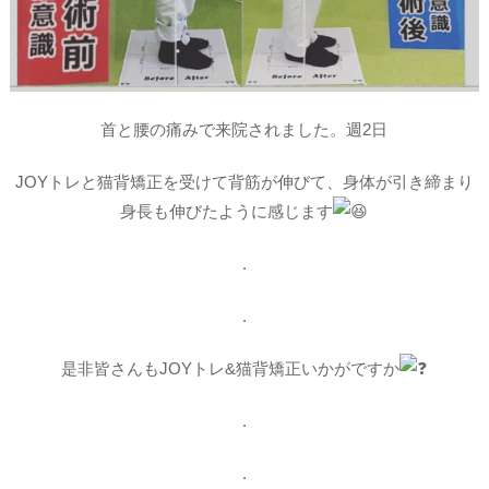
首と腰の痛みで来院されました。週2日
JOYトレと猫背矯正を受けて背筋が伸びて、
身体が引き締まり
身長も伸びたように感じます
.
.
是非皆さんもJOYトレ&猫背矯正いかがですか
.
.