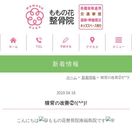
新着情報
ホーム
>
新着情報
>
猫背の改善②!(^^)!
2019.04.18
猫背の改善②!(^^)!
こんにちは
ももの花整骨院南福島院です