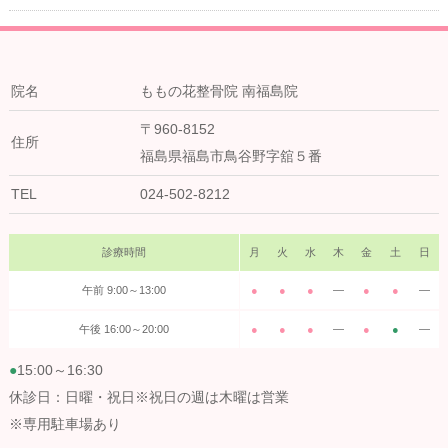
院名
ももの花整骨院 南福島院
〒960-8152
住所
福島県福島市鳥谷野字舘５番
TEL
024-502-8212
診療時間
月
火
水
木
金
土
日
午前 9:00～13:00
●
●
●
―
●
●
―
午後 16:00～20:00
●
●
●
―
●
●
―
●
15:00～16:30
休診日：日曜・祝日※祝日の週は木曜は営業
※専用駐車場あり